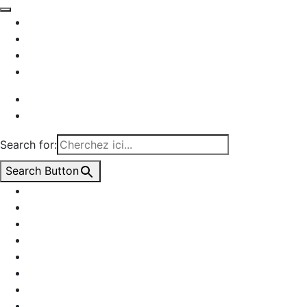
Projets
Actualités
À propos
Carrières
EN
FR
Search for:
Search Button
acier
bioclimatique
biosourcé
bois
bureaux
co-création
concours
culture